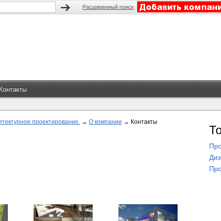
Расширенный поиск
Контакты
итектурное проектирование.
→
О компании
→
Контакты
Т
Про
Диз
Про