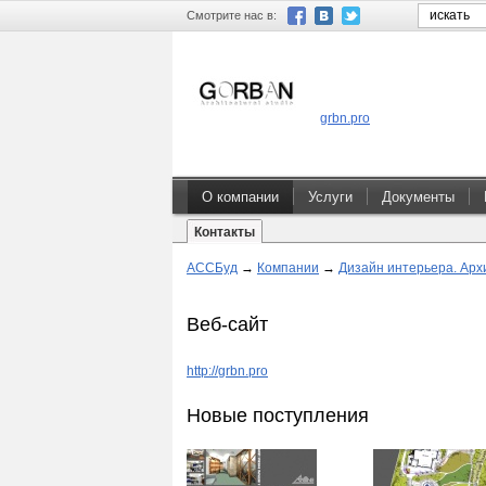
Смотрите нас в:
grbn.pro
О компании
Услуги
Документы
Контакты
АССБуд
→
Компании
→
Дизайн интерьера. Арх
Веб-сайт
http://grbn.pro
Новые поступления