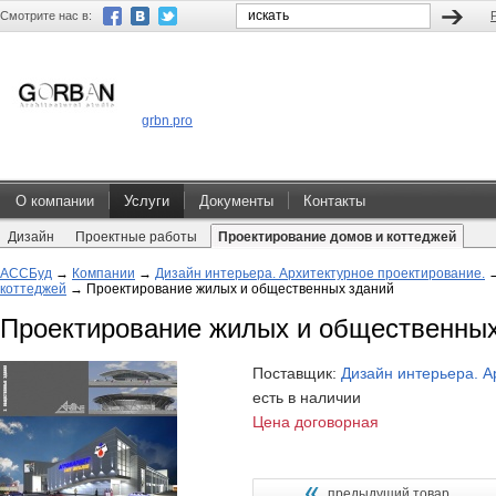
Смотрите нас в:
grbn.pro
О компании
Услуги
Документы
Контакты
Дизайн
Проектные работы
Проектирование домов и коттеджей
АССБуд
→
Компании
→
Дизайн интерьера. Архитектурное проектирование.
коттеджей
→
Проектирование жилых и общественных зданий
Проектирование жилых и общественных
Поставщик:
Дизайн интерьера. А
есть в наличии
Цена договорная
предыдущий товар