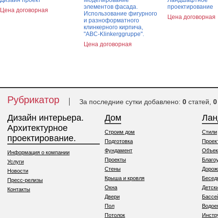
Дизайн проект
Моделирование
Ландшафтное
элементов фасада.
проектирование
Цена договорная
Использование фигурного
Цена договорная
и разноформатного
клинкерного кирпича,
"АВС-Klinkerggruppe".
Цена договорная
Рубрикатор
За последние сутки добавлено:
0
статей,
0
Дизайн интерьера.
Дом
Ла
Архитектурное
Строим дом
Стили
проектирование.
Подготовка
Проек
Фундамент
Объек
Информация о компании
Проекты
Благо
Услуги
Стены
Дорож
Новости
Крыша и кровля
Бесед
Пресс-релизы
Окна
Детск
Контакты
Двери
Бассе
Пол
Водо
Потолок
Инстр